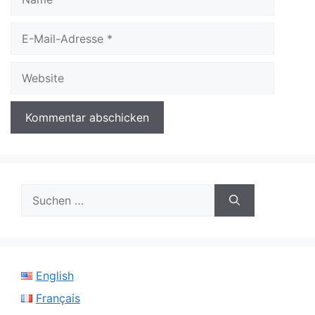
E-
Mail-
Adresse
Website
Suchen
nach:
English
Français