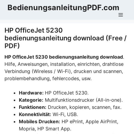
Zum
BedienungsanleitungPDF.com
Inhalt
Men
springen
HP OfficeJet 5230
bedienungsanleitung download (Free /
PDF)
HP OfficeJet 5230 bedienungsanleitung download
.
Hilfe, Anweisungen, installation, einrichten, drahtlose
Verbindung (Wireless / Wi-Fi), drucken und scannen,
problembehandlung, fehlercodes, usw.
Hardware:
HP OfficeJet 5230.
Kategorie:
Multifunktionsdrucker (All-in-one).
Funktionen:
Drucken, kopieren, scannen, fax.
Konnektivität:
Wi-Fi, USB.
Mobiles Drucken:
HP ePrint, Apple AirPrint,
Mopria, HP Smart App.