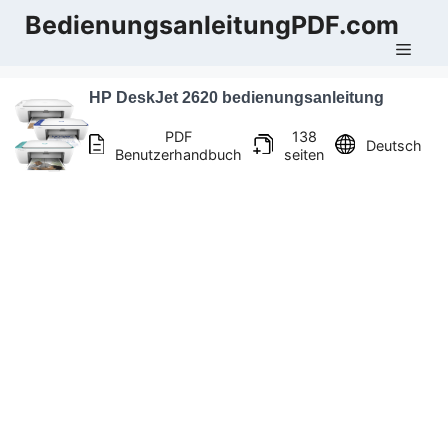
Zum
BedienungsanleitungPDF.com
Inhalt
Men
springen
HP DeskJet 2620 bedienungsanleitung
PDF
138
Deutsch
Benutzerhandbuch
seiten