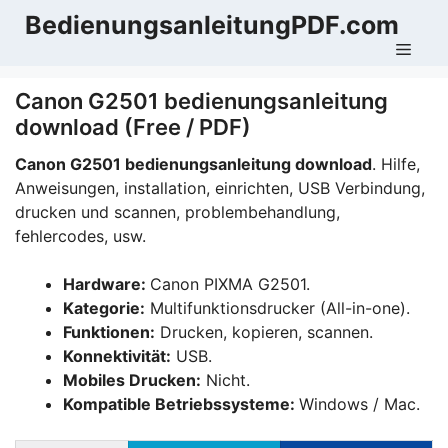
Zum
BedienungsanleitungPDF.com
Inhalt
Men
springen
Canon G2501 bedienungsanleitung
download (Free / PDF)
Canon G2501 bedienungsanleitung download
. Hilfe,
Anweisungen, installation, einrichten, USB Verbindung,
drucken und scannen, problembehandlung,
fehlercodes, usw.
Hardware:
Canon PIXMA G2501.
Kategorie:
Multifunktionsdrucker (All-in-one).
Funktionen:
Drucken, kopieren, scannen.
Konnektivität:
USB.
Mobiles Drucken:
Nicht.
Kompatible Betriebssysteme:
Windows / Mac.