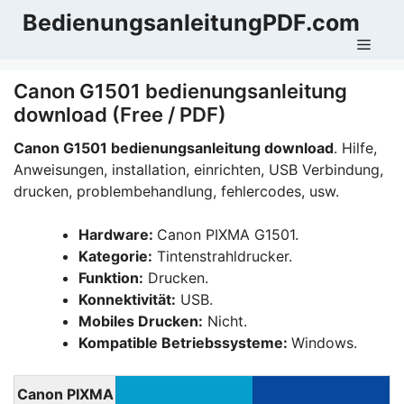
Zum
BedienungsanleitungPDF.com
Inhalt
Men
springen
Canon G1501 bedienungsanleitung
download (Free / PDF)
Canon G1501 bedienungsanleitung download
. Hilfe,
Anweisungen, installation, einrichten, USB Verbindung,
drucken, problembehandlung, fehlercodes, usw.
Hardware:
Canon PIXMA G1501.
Kategorie:
Tintenstrahldrucker.
Funktion:
Drucken.
Konnektivität:
USB.
Mobiles Drucken:
Nicht.
Kompatible Betriebssysteme:
Windows.
Canon PIXMA