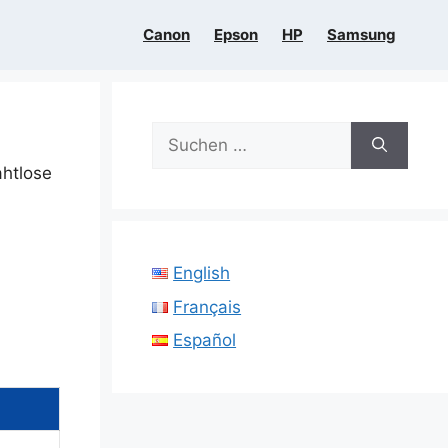
Canon
Epson
HP
Samsung
Suchen
nach:
ahtlose
English
Français
Español