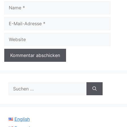
Name
E-
Mail-
Adresse
Website
Suchen
nach:
English