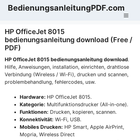
Zum
BedienungsanleitungPDF.com
Inhalt
Men
springen
HP OfficeJet 8015
bedienungsanleitung download (Free /
PDF)
HP OfficeJet 8015 bedienungsanleitung download
.
Hilfe, Anweisungen, installation, einrichten, drahtlose
Verbindung (Wireless / Wi-Fi), drucken und scannen,
problembehandlung, fehlercodes, usw.
Hardware:
HP OfficeJet 8015.
Kategorie:
Multifunktionsdrucker (All-in-one).
Funktionen:
Drucken, kopieren, scannen.
Konnektivität:
Wi-Fi, USB.
Mobiles Drucken:
HP Smart, Apple AirPrint,
Mopria, Wireless Direct