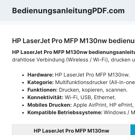
Zum
BedienungsanleitungPDF.com
Inhalt
springen
HP LaserJet Pro MFP M130nw bedienun
HP LaserJet Pro MFP M130nw bedienungsanlei
drahtlose Verbindung (Wireless / Wi-Fi), drucken
Hardware:
HP LaserJet Pro MFP M130nw.
Kategorie:
Multifunktionsdrucker (All-in-one
Funktionen:
Drucken, kopieren, scannen.
Konnektivität:
Wi-Fi, USB, Ethernet.
Mobiles Drucken:
Apple AirPrint, HP ePrint,
Kompatible Betriebssysteme:
Windows / M
HP LaserJet Pro MFP M130nw