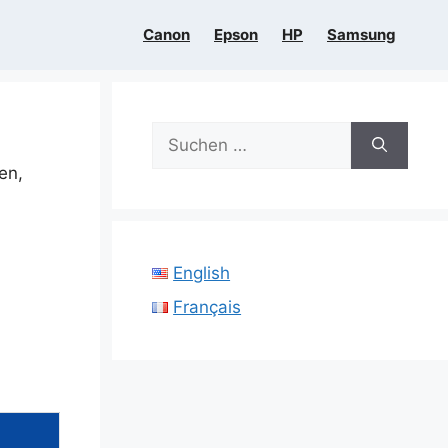
Canon
Epson
HP
Samsung
Suchen
nach:
ten,
English
Français