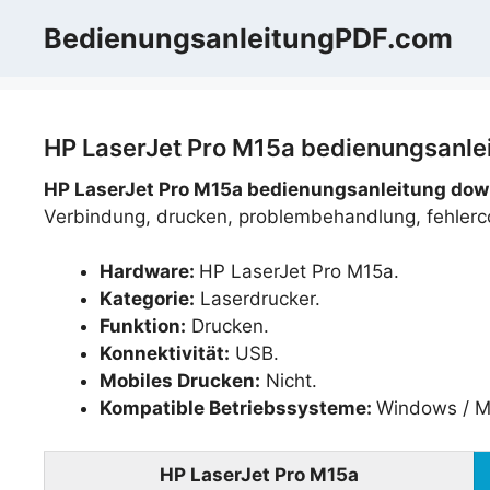
Zum
BedienungsanleitungPDF.com
Inhalt
springen
HP LaserJet Pro M15a bedienungsanlei
HP LaserJet Pro M15a bedienungsanleitung dow
Verbindung, drucken, problembehandlung, fehlerc
Hardware:
HP LaserJet Pro M15a.
Kategorie:
Laserdrucker.
Funktion:
Drucken.
Konnektivität:
USB.
Mobiles Drucken:
Nicht.
Kompatible Betriebssysteme:
Windows / M
HP LaserJet Pro M15a