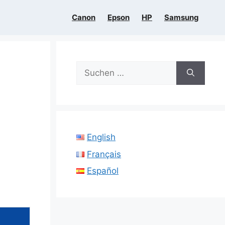
Canon
Epson
HP
Samsung
Suchen
nach:
English
Français
Español