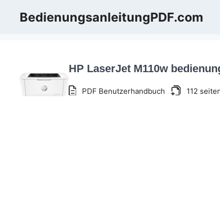
Zum
BedienungsanleitungPDF.com
Inhalt
springen
HP LaserJet M110w bedienun
PDF Benutzerhandbuch
112 seite