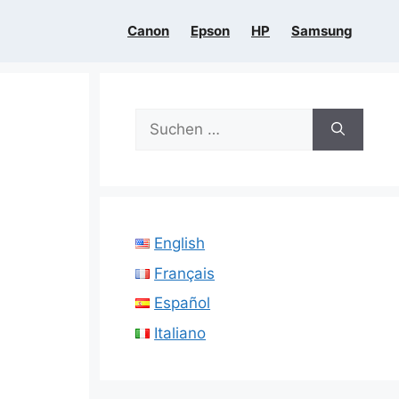
Canon
Epson
HP
Samsung
Suchen
nach:
English
Français
Español
Italiano