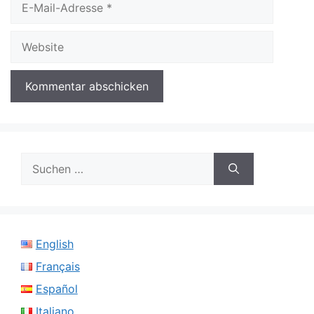
Mail-
Adresse
Website
Suchen
nach:
English
Français
Español
Italiano