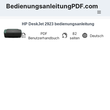
Zum
BedienungsanleitungPDF.com
Inhalt
Men
springen
HP DeskJet 2923 bedienungsanleitung
PDF
82
Deutsch
Benutzerhandbuch
seiten