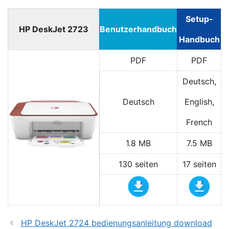
Setup-
HP DeskJet 2723
Benutzerhandbuch
Handbuch
PDF
PDF
Deutsch,
Deutsch
English,
French
1.8 MB
7.5 MB
130 seiten
17 seiten
HP DeskJet 2724 bedienungsanleitung download