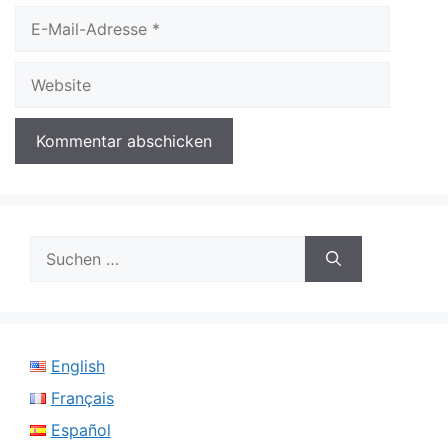
E-
Mail-
Adresse
Website
Suchen
nach:
English
Français
Español