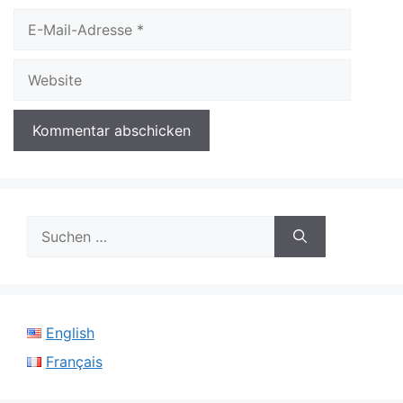
E-
Mail-
Adresse
Website
Suchen
nach:
English
Français