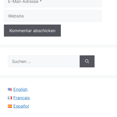
Mail-
Adresse
Website
Suchen
nach:
English
Français
Español