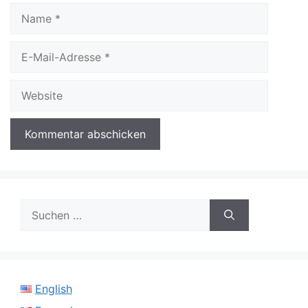
Name
E-
Mail-
Adresse
Website
Suchen
nach:
English