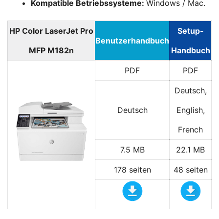
Kompatible Betriebssysteme:
Windows / Mac.
HP Color LaserJet Pro
Setup-
Benutzerhandbuch
MFP M182n
Handbuch
PDF
PDF
Deutsch,
Deutsch
English,
French
7.5 MB
22.1 MB
178 seiten
48 seiten