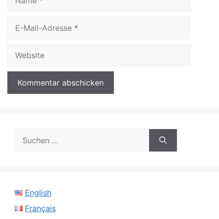
E-
Mail-
Adresse
Website
Suchen
nach:
English
Français