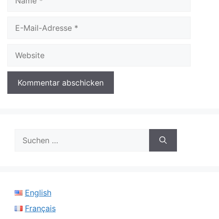
E-
Mail-
Adresse
Website
Suchen
nach:
English
Français