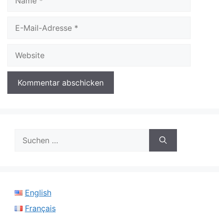
E-
Mail-
Adresse
Website
Suchen
nach:
English
Français