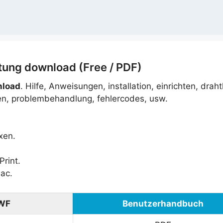
ng download (Free / PDF)
nload
. Hilfe, Anweisungen, installation, einrichten, drah
en, problembehandlung, fehlercodes, usw.
xen.
rint.
ac.
DWF
Benutzerhandbuch