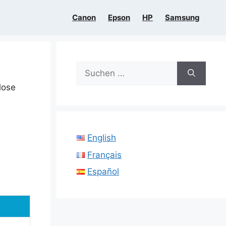
Canon
Epson
HP
Samsung
Suchen
nach:
tlose
English
Français
Español