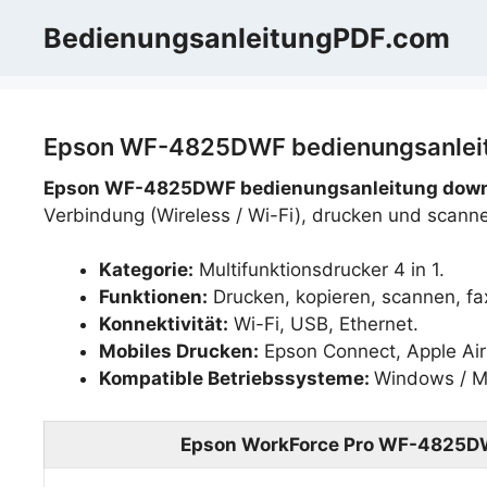
Zum
BedienungsanleitungPDF.com
Inhalt
springen
Epson WF-4825DWF bedienungsanleitu
Epson WF-4825DWF bedienungsanleitung dow
Verbindung (Wireless / Wi-Fi), drucken und scann
Kategorie:
Multifunktionsdrucker 4 in 1.
Funktionen:
Drucken, kopieren, scannen, fa
Konnektivität:
Wi-Fi, USB, Ethernet.
Mobiles Drucken:
Epson Connect, Apple AirP
Kompatible Betriebssysteme:
Windows / M
Epson WorkForce Pro WF-4825