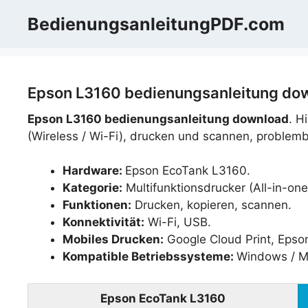
Zum
BedienungsanleitungPDF.com
Inhalt
springen
Epson L3160 bedienungsanleitung dow
Epson L3160 bedienungsanleitung download
. H
(Wireless / Wi-Fi), drucken und scannen, problem
Hardware:
Epson EcoTank L3160.
Kategorie:
Multifunktionsdrucker (All-in-one
Funktionen:
Drucken, kopieren, scannen.
Konnektivität:
Wi-Fi, USB.
Mobiles Drucken:
Google Cloud Print, Epson
Kompatible Betriebssysteme:
Windows / M
Epson EcoTank L3160