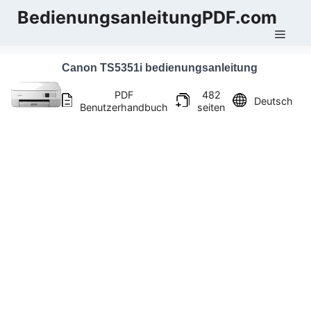
Zum
BedienungsanleitungPDF.com
Inhalt
Men
springen
Canon TS5351i bedienungsanleitung
PDF
482
Deutsch
Benutzerhandbuch
seiten