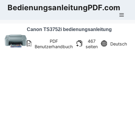
Zum
BedienungsanleitungPDF.com
Inhalt
Men
springen
Canon TS3752i bedienungsanleitung
PDF
467
Deutsch
Benutzerhandbuch
seiten