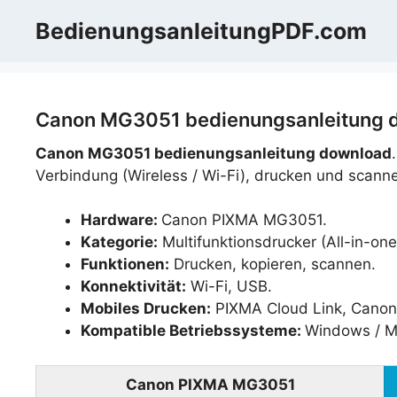
Zum
BedienungsanleitungPDF.com
Inhalt
springen
Canon MG3051 bedienungsanleitung d
Canon MG3051 bedienungsanleitung download
Verbindung (Wireless / Wi-Fi), drucken und scann
Hardware:
Canon PIXMA MG3051.
Kategorie:
Multifunktionsdrucker (All-in-one
Funktionen:
Drucken, kopieren, scannen.
Konnektivität:
Wi-Fi, USB.
Mobiles Drucken:
PIXMA Cloud Link, Canon 
Kompatible Betriebssysteme:
Windows / M
Canon PIXMA MG3051