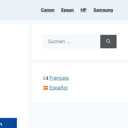
Canon
Epson
HP
Samsung
Suchen
nach:
Français
Español
h