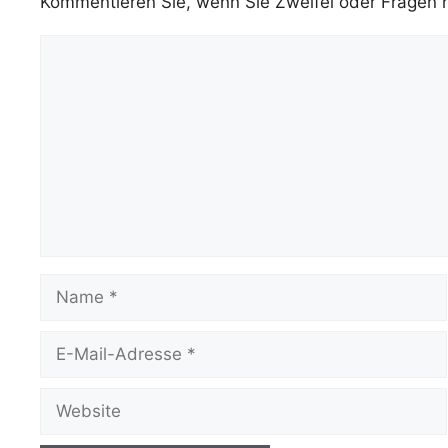
Kommentieren Sie, wenn Sie Zweifel oder Fragen
Kommentar
Name
E-
Mail-
Adresse
Website