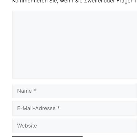
Kommentieren Sie, wenn Sie Zweifel oder Fragen
Kommentar
Name
E-
Mail-
Adresse
Website