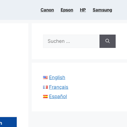
Canon
Epson
HP
Samsung
Suchen
nach:
English
Français
Español
h