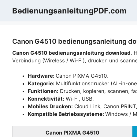
Zum
BedienungsanleitungPDF.com
Inhalt
springen
Canon G4510 bedienungsanleitung dow
Canon G4510 bedienungsanleitung download
. 
Verbindung (Wireless / Wi-Fi), drucken und scann
Hardware:
Canon PIXMA G4510.
Kategorie:
Multifunktionsdrucker (All-in-one
Funktionen:
Drucken, kopieren, scannen, fa
Konnektivität:
Wi-Fi, USB.
Mobiles Drucken:
Cloud Link, Canon PRINT, 
Kompatible Betriebssysteme:
Windows / M
Canon PIXMA G4510